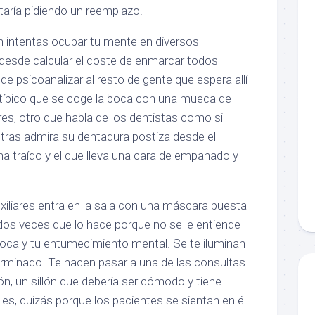
staría pidiendo un reemplazo.
ión intentas ocupar tu mente en diversos
, desde calcular el coste de enmarcar todos
 de psicoanalizar al resto de gente que espera allí
típico que se coge la boca con una mueca de
ares, otro que habla de los dentistas como si
ras admira su dentadura postiza desde el
ha traído y el que lleva una cara de empanado y
xiliares entra en la sala con una máscara puesta
dos veces que lo hace porque no se le entiende
boca y tu entumecimiento mental. Se te iluminan
terminado. Te hacen pasar a una de las consultas
lón, un sillón que debería ser cómodo y tiene
o es, quizás porque los pacientes se sientan en él