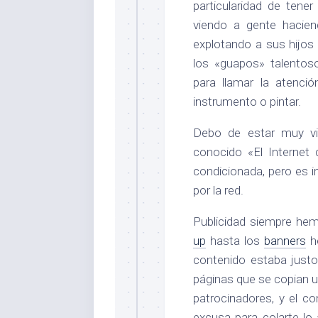
particularidad de tene
viendo a gente hacien
explotando a sus hijos 
los «guapos» talentos
para llamar la atenci
instrumento o pintar.
Debo de estar muy vi
conocido «El Internet
condicionada, pero es 
por la red.
Publicidad siempre he
up
hasta los
banners
he
contenido estaba just
páginas que se copian u
patrocinadores, y el c
excusa para colarte lo a