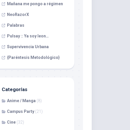
Mañana me pongo a régimen
NeoRazorX
Palabras
Pulsay :: Ya soy leon…
Supervivencia Urbana
{Paréntesis Metodológico}
Categorías
Anime / Manga
(8)
Campus Party
(21)
Cine
(32)