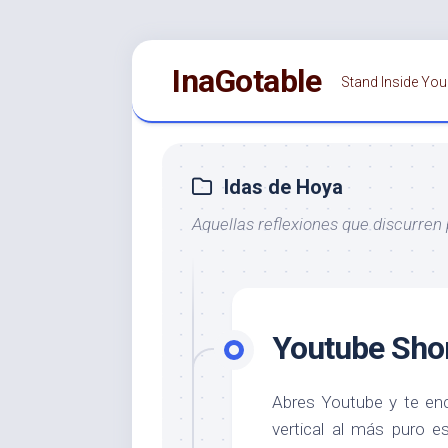
Saltar
InaGotable
al
Stand Inside You
contenido
Idas de Hoya
Aquellas reflexiones que discurren
Youtube Sho
Abres Youtube y te enc
vertical al más puro e