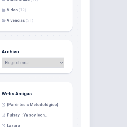
Video
(19)
Vivencias
(31)
Archivo
Webs Amigas
{Paréntesis Metodológico}
Pulsay :: Ya soy leon…
Lazaro