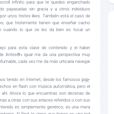
r scroll infinito para que te quedes enganchado
do payasadas sin gracia y a otros individuos
por unos tristes likes. También está el caso de
os, que tristemente tienen que enseñar cacho
ón cuando lo que se les da bien es tocar un
ejo para esta clase de contenido y el haber
 de Antes®» igual me da una perspectiva muy
infumable, cada vez me da más urticaria navegar
mos tenido en Internet, desde los famosos
pop-
chos en flash con música automática, pero el
o ahí. Ahora lo que encuentras son decenas de
nas a otras con sus enlaces referidos o con sus
ontenido es simplemente genérico, es una mera
nterior. Al final, lo único que tienes es una red