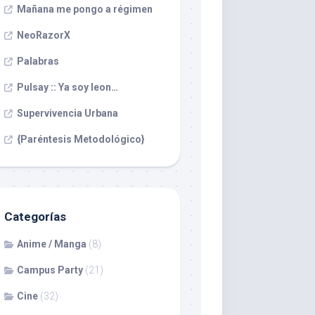
Mañana me pongo a régimen
NeoRazorX
Palabras
Pulsay :: Ya soy leon…
Supervivencia Urbana
{Paréntesis Metodológico}
Categorías
Anime / Manga
(8)
Campus Party
(21)
Cine
(32)