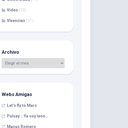
Video
(19)
Vivencias
(31)
Archivo
Webs Amigas
Let’s fly to Mars
Pulsay :: Ya soy leon…
Macus Romero