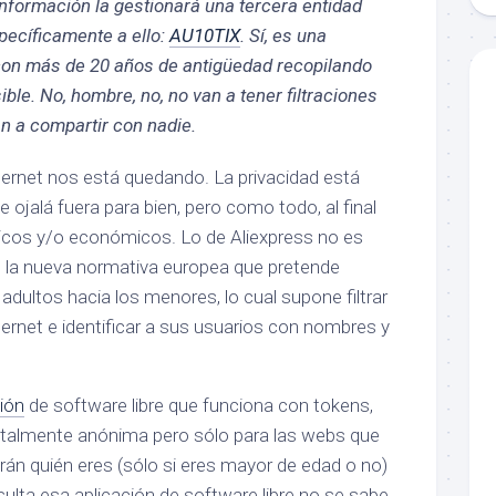
información la gestionará una tercera entidad
pecíficamente a ello:
AU10TIX
. Sí, es una
con más de 20 años de antigüedad recopilando
ble. No, hombre, no, no van a tener filtraciones
an a compartir con nadie.
ernet nos está quedando. La privacidad está
e ojalá fuera para bien, pero como todo, al final
líticos y/o económicos. Lo de Aliexpress no es
e la nueva normativa europea que pretende
 adultos hacia los menores, lo cual supone filtrar
ternet e identificar a sus usuarios con nombres y
ción
de software libre que funciona con tokens,
totalmente anónima pero sólo para las webs que
rán quién eres (sólo si eres mayor de edad o no)
sulta esa aplicación de software libre no se sabe