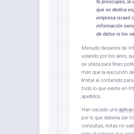
te preocupes, la 
que se dedica es
empresa israelí 
información sensi
de datos ni los v
Menudo desastre de Int
volando por los aires, qu
se utiliza para fines po
más que la ejecución d
limitar el contenido para
todo lo que existe en In
apellidos.
Han sacado una
aplica
por lo que debería ser 
consultas, éstas no sab
pero el servicio que con