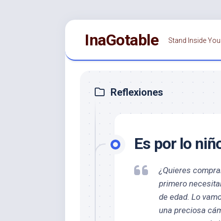
Saltar
InaGotable
al
Stand Inside You
contenido
Reflexiones
Es por lo niñ
¿Quieres comprar
primero necesita
de edad. Lo vamo
una preciosa cám