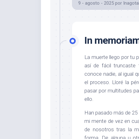
9 - agosto - 2025
por
Inagota
In memoria
La muerte llego por tu 
así de fácil truncaste
conoce nadie, al igual 
el proceso. Lloré la pé
pasar por multitudes pa
ello.
Han pasado más de 25 a
mi mente de vez en cuan
de nosotros tras la m
forma. De alguna u ot