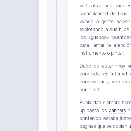
vertical al más puro e
particularidad de tene
viendo a gente hacien
explotando a sus hijos 
los «guapos» talentos
para llamar la atenci
instrumento o pintar.
Debo de estar muy vi
conocido «El Internet
condicionada, pero es 
por la red.
Publicidad siempre he
up
hasta los
banners
he
contenido estaba just
páginas que se copian u