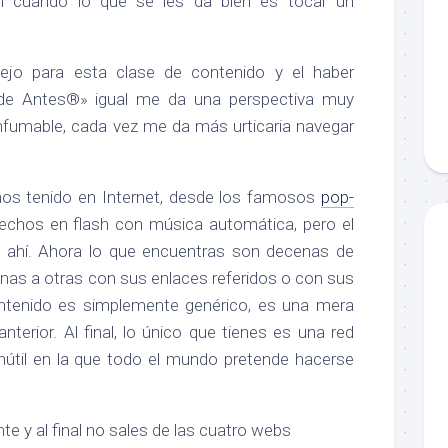
ón cuando lo que se les da bien es tocar un
ejo para esta clase de contenido y el haber
 de Antes®» igual me da una perspectiva muy
infumable, cada vez me da más urticaria navegar
mos tenido en Internet, desde los famosos
pop-
chos en flash con música automática, pero el
o ahí. Ahora lo que encuentras son decenas de
nas a otras con sus enlaces referidos o con sus
ontenido es simplemente genérico, es una mera
nterior. Al final, lo único que tienes es una red
inútil en la que todo el mundo pretende hacerse
e y al final no sales de las cuatro webs