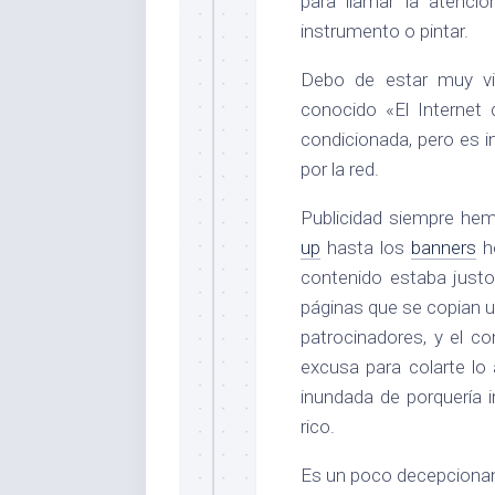
para llamar la atenci
instrumento o pintar.
Debo de estar muy vi
conocido «El Internet
condicionada, pero es 
por la red.
Publicidad siempre he
up
hasta los
banners
he
contenido estaba just
páginas que se copian u
patrocinadores, y el c
excusa para colarte lo a
inundada de porquería 
rico.
Es un poco decepcionant