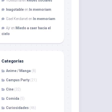
YoMisma
en
Redes sociales
Inagotable
en
In memoriam
Gael Kerdanet
en
In memoriam
Ajr
en
Miedo a caer hacia el
cielo
Categorías
Anime / Manga
(8)
Campus Party
(21)
Cine
(32)
Comida
(5)
Curiosidades
(46)