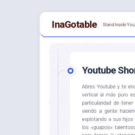
Saltar
InaGotable
al
Stand Inside You
contenido
Youtube Sho
Abres Youtube y te enc
vertical al más puro e
particularidad de tene
viendo a gente hacien
explotando a sus hijos 
los «guapos» talentos