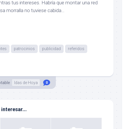
tras tus intereses. Habría que montar una red
esa morralla no tuviese cabida…
ntes
patrocinios
publicidad
referidos
otable
Idas de Hoya
0
interesar...