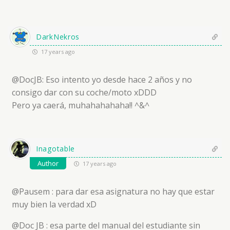
DarkNekros
17 years ago
@DocJB: Eso intento yo desde hace 2 años y no
consigo dar con su coche/moto xDDD
Pero ya caerá, muhahahahaha!! ^&^
Inagotable
Author
17 years ago
@Pausem : para dar esa asignatura no hay que estar
muy bien la verdad xD
@Doc JB : esa parte del manual del estudiante sin