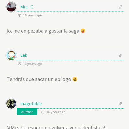
Mrs. C.
16 years ago
Jo, me empezaba a gustar la saga
Lek
16 years ago
Tendrás que sacar un epílogo
Inagotable
Author
16 years ago
@Mrs. C. : espero no volver a ver al dentista :P…