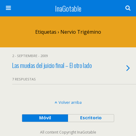
InaGotable
Etiquetas › Nervio Trigémino
2 - SEPTIEMBRE - 2009
Las muelas del juicio final – El otro lado
7 RESPUESTAS
Volver arriba
Móvil
Escritorio
All content Copyright InaGotable