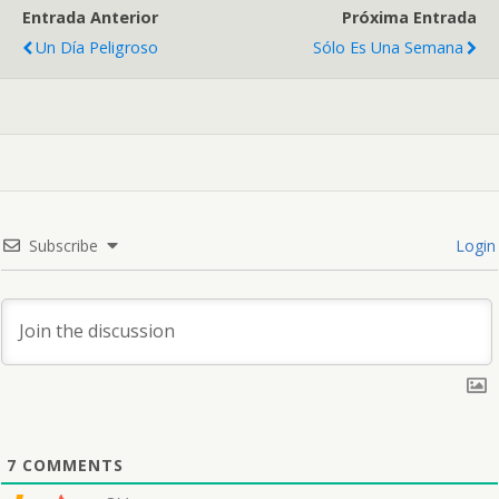
Entrada Anterior
Próxima Entrada
Un Día Peligroso
Sólo Es Una Semana
Subscribe
Login
7
COMMENTS