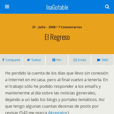
InaGotable
21 - Julio - 2008 • 7 Comentarios
El Regreso
Comparte
Tuitea
Pin
Envía
SMS
He perdido la cuenta de los días que llevo sin conexión
a Internet en mi casa, pero al final vuelvo a tenerla. En
el trabajo sólo he podido responder a los email’s y
mantenerme al día sobre las noticias generales,
dejando a un lado los blogs y portales temáticos. Así
que tengo algunas cuantas decenas de posts por
revisar (543 me marca
Akregator
).