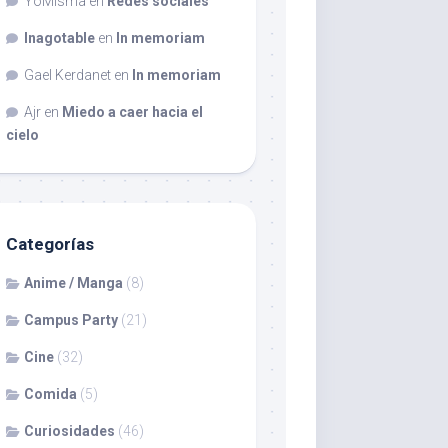
YoMisma
en
Redes sociales
Inagotable
en
In memoriam
Gael Kerdanet
en
In memoriam
Ajr
en
Miedo a caer hacia el
cielo
Categorías
Anime / Manga
(8)
Campus Party
(21)
Cine
(32)
Comida
(5)
Curiosidades
(46)