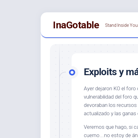
Saltar
InaGotable
al
Stand Inside You
contenido
Exploits y má
Ayer dejaron KO el for
vulnerabilidad del foro
devoraban los recursos d
actualizado y las ganas 
Veremos que hago, si c
cuerno….no estoy de án