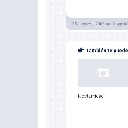
25 - enero - 2006
por
Inagota
También te puede 
Nocturnidad