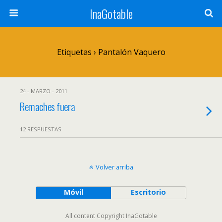
InaGotable
Etiquetas › Pantalón Vaquero
24 - MARZO - 2011
Remaches fuera
12 RESPUESTAS
Volver arriba
Móvil
Escritorio
All content Copyright InaGotable