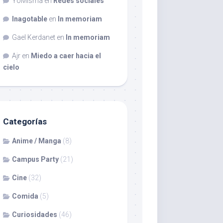
YoMisma
en
Redes sociales
Inagotable
en
In memoriam
Gael Kerdanet
en
In memoriam
Ajr
en
Miedo a caer hacia el
cielo
Categorías
Anime / Manga
(8)
Campus Party
(21)
Cine
(32)
Comida
(5)
Curiosidades
(46)