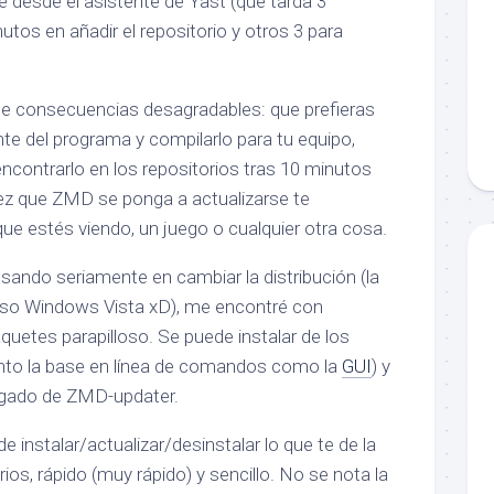
te desde el asistente de Yast (que tarda 3
utos en añadir el repositorio y otros 3 para
de consecuencias desagradables: que prefieras
te del programa y compilarlo para tu equipo,
ncontrarlo en los repositorios tras 10 minutos
vez que ZMD se ponga a actualizarse te
ue estés viendo, un juego o cualquier otra cosa.
ando seriamente en cambiar la distribución (la
uso Windows Vista xD), me encontré con
aquetes parapilloso. Se puede instalar de los
anto la base en línea de comandos como la
GUI
) y
negado de ZMD-updater.
instalar/actualizar/desinstalar lo que te de la
ios, rápido (muy rápido) y sencillo. No se nota la