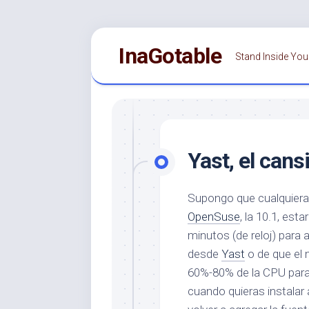
Saltar
InaGotable
al
Stand Inside You
contenido
Yast, el cans
Supongo que cualquiera 
OpenSuse
, la 10.1, es
minutos (de reloj) para 
desde
Yast
o de que el 
60%-80% de la CPU para 
cuando quieras instalar 