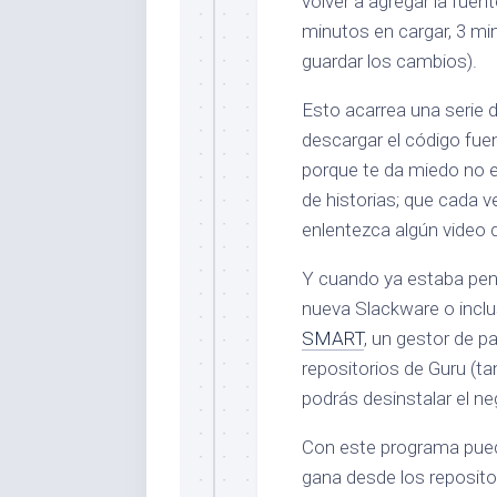
volver a agregar la fuen
minutos en cargar, 3 min
guardar los cambios).
Esto acarrea una serie 
descargar el código fuen
porque te da miedo no e
de historias; que cada 
enlentezca algún video q
Y cuando ya estaba pens
nueva Slackware o incl
SMART
, un gestor de p
repositorios de Guru (t
podrás desinstalar el 
Con este programa puede 
gana desde los repositor