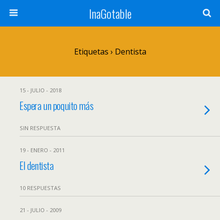
InaGotable
Etiquetas › Dentista
15 - JULIO - 2018
Espera un poquito más
SIN RESPUESTA
19 - ENERO - 2011
El dentista
10 RESPUESTAS
21 - JULIO - 2009