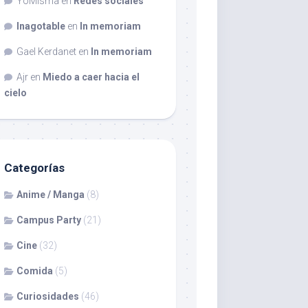
YoMisma
en
Redes sociales
Inagotable
en
In memoriam
Gael Kerdanet
en
In memoriam
Ajr
en
Miedo a caer hacia el
cielo
Categorías
Anime / Manga
(8)
Campus Party
(21)
Cine
(32)
Comida
(5)
Curiosidades
(46)