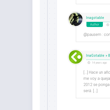
Inagotable
Author
@pausem : como
InaGotable » 
14 years ago
[…] Hace un año
me voy a quejar
2012 se ponga 
será. […]