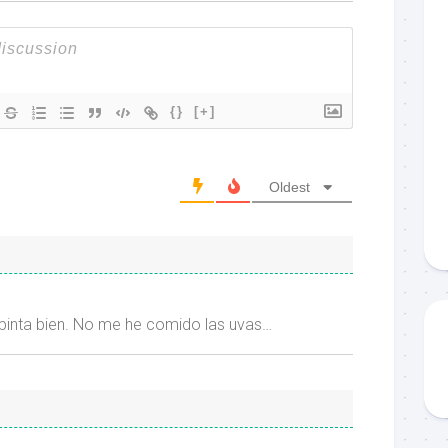
{}
[+]
Oldest
 pinta bien. No me he comido las uvas…