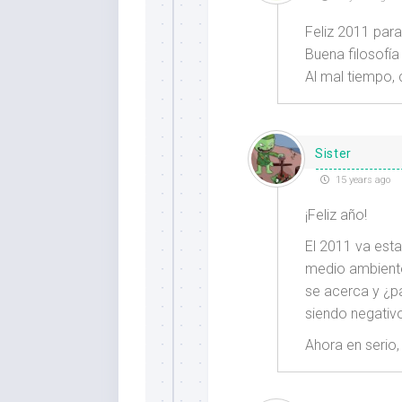
Feliz 2011 para
Buena filosofía
Al mal tiempo,
Sister
15 years ago
¡Feliz año!
El 2011 va esta
medio ambiente
se acerca y ¿p
siendo negativ
Ahora en serio,