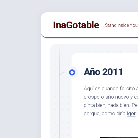
Saltar
InaGotable
al
Stand Inside You
contenido
Año 2011
Aquí es cuando felicito 
próspero año nuevo y e
pinta bien, nada bien. P
porque, como diría
Igor
: