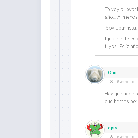
Te voy a llevar
año… Al menos 
¡Soy optimista!
Igualmente espe
tuyos. Feliz añ
Onir
15 years ago
Hay que hacer c
que hemos per
apio
15 years ago