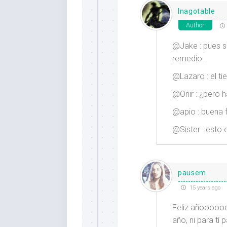
Inagotable
Author
@Jake : pues si
remedio.
@Lazaro : el t
@Onir : ¿pero 
@apio : buena f
@Sister : esto 
pausem
15 years ago
Feliz añoooooo!
año, ni para tí 