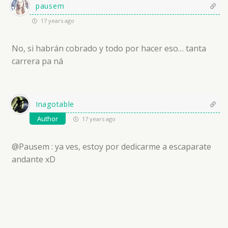
pausem
17 years ago
No, si habrán cobrado y todo por hacer eso… tanta
carrera pa ná
Inagotable
Author
17 years ago
@Pausem : ya ves, estoy por dedicarme a escaparate
andante xD