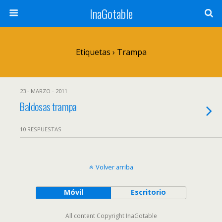
InaGotable
Etiquetas › Trampa
23 - MARZO - 2011
Baldosas trampa
10 RESPUESTAS
Volver arriba
Móvil
Escritorio
All content Copyright InaGotable