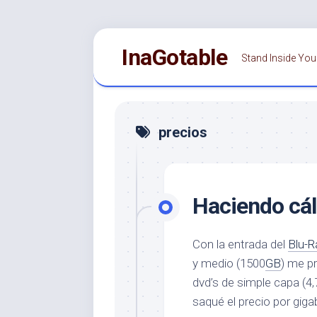
Saltar
InaGotable
al
Stand Inside You
contenido
precios
Haciendo cál
Con la entrada del
Blu-R
y medio (1500
GB
) me p
dvd’s de simple capa (4,
saqué el precio por gig