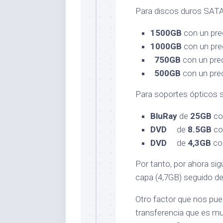
Para discos duros SATA
1500GB
con un pre
1000GB
con un pre
750GB
con un prec
500GB
con un prec
Para soportes ópticos s
BluRay
de
25GB
con
DVD
de
8.5GB
con
DVD
de
4,3GB
con
Por tanto, por ahora s
capa (4,7GB) seguido de
Otro factor que nos pue
transferencia que es mu