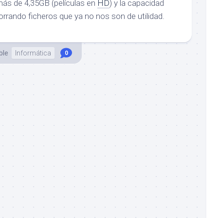
más de 4,35GB (películas en
HD
) y la capacidad
 borrando ficheros que ya no nos son de utilidad.
ble
Informática
0