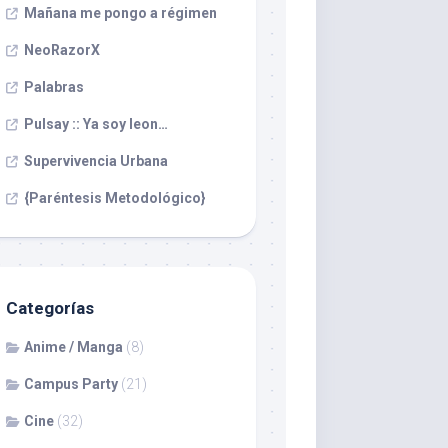
Mañana me pongo a régimen
NeoRazorX
Palabras
Pulsay :: Ya soy leon…
Supervivencia Urbana
{Paréntesis Metodológico}
Categorías
Anime / Manga
(8)
Campus Party
(21)
Cine
(32)