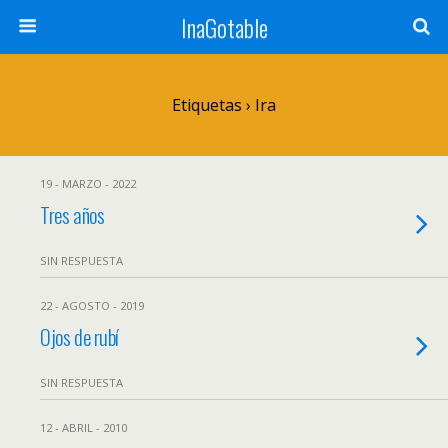
InaGotable
Etiquetas › Ira
19 - MARZO - 2022
Tres años
SIN RESPUESTA
22 - AGOSTO - 2019
Ojos de rubí
SIN RESPUESTA
12 - ABRIL - 2010