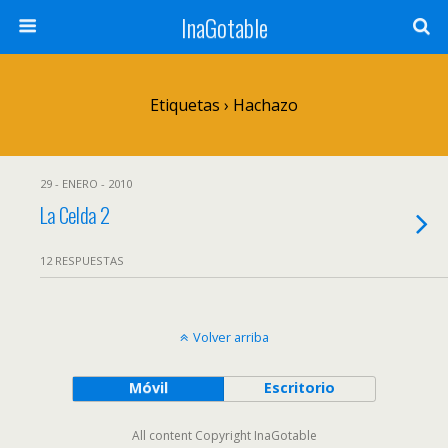
InaGotable
Etiquetas › Hachazo
29 - ENERO - 2010
La Celda 2
12 RESPUESTAS
Volver arriba
Móvil
Escritorio
All content Copyright InaGotable