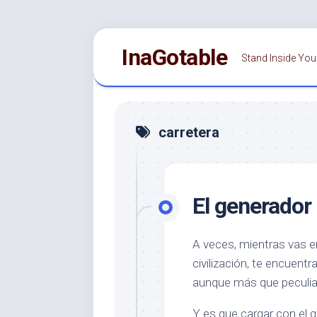
Saltar
InaGotable
al
Stand Inside You
contenido
carretera
El generador
A veces, mientras vas e
civilización, te encuent
aunque más que peculia
Y es que cargar con el g