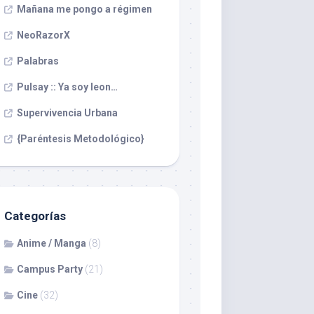
Mañana me pongo a régimen
NeoRazorX
Palabras
Pulsay :: Ya soy leon…
Supervivencia Urbana
{Paréntesis Metodológico}
Categorías
Anime / Manga
(8)
Campus Party
(21)
Cine
(32)