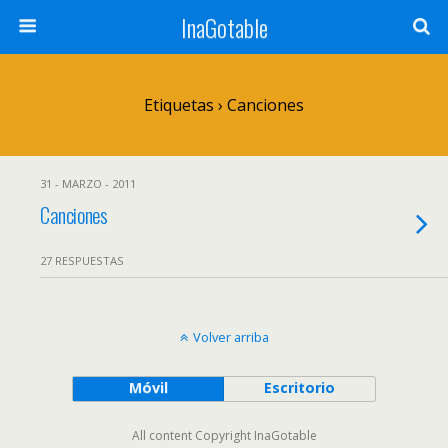
InaGotable
Etiquetas › Canciones
31 - MARZO - 2011
Canciones
27 RESPUESTAS
Volver arriba
Móvil
Escritorio
All content Copyright InaGotable